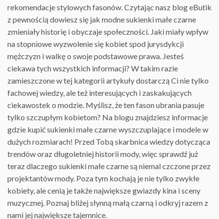
rekomendacje stylowych fasonów. Czytając nasz blog eButik
z pewnością dowiesz się jak
modne sukienki
małe czarne
zmieniały historię i obyczaje społeczności. Jaki miały wpływ
na stopniowe wyzwolenie się kobiet spod jurysdykcji
mężczyzn i walkę o swoje podstawowe prawa. Jesteś
ciekawa tych wszystkich informacji? W takim razie
zamieszczone w tej kategorii artykuły dostarczą Ci nie tylko
fachowej wiedzy, ale też interesujących i zaskakujących
ciekawostek o modzie. Myślisz, że ten fason
ubrania
pasuje
tylko szczupłym kobietom? Na blogu znajdziesz informacje
gdzie kupić sukienki małe czarne wyszczuplające i modele w
dużych rozmiarach! Przed Tobą skarbnica wiedzy dotycząca
trendów oraz długoletniej historii mody, więc sprawdź już
teraz dlaczego sukienki małe czarne są niemal czczone przez
projektantów mody. Poza tym kochają je nie tylko zwykłe
kobiety, ale cenią je także największe gwiazdy kina i sceny
muzycznej. Poznaj bliżej słynną małą czarną i odkryj razem z
nami jej największe tajemnice.