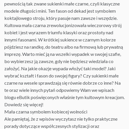
pewnością tak zwane sukienki małe czarne, czyli klasyczne
modele długości mini. Ten fason od dekad jest symbolem
koktajlowego stroju, który pasuje nam zawsze i wszędzie.
Kultowa mała czarna zrewolucjonizowała wieczorowy strój
kobiet i jest wyrazem triumfu klasyki oraz prostoty nad
innymi fasonami. W krótkiej sukience w czarnym kolorze
pójdziesz na randkę, do teatru albo na firmową lub prywatną
imprezę. Warto mieć ją na wszelki wypadek w swojej szafie,
bo wybierzesz ją zawsze, gdy nie będziesz wiedziała co
założyć. Na jakie okazje wypada włożyć taki model? Jaki
wybrać kształt i fason do swojej figury? Czy sukienki małe
czarne na wesele sprawdzają się równie dobrze co inne? Na
te oraz wiele innych pytań odpowiemy Wam we wpisach
blogu eButik poświęconych właśnie tym kultowym kreacjom.
Dowiedz się więcej!
Mała czarna symbolem kobiecej wolności
Ale pamiętaj, że z wpisów wyczytasz nie tylko praktyczne
porady
dotyczące współczesnych stylizacji oraz