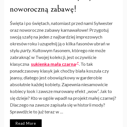
noworoczną zabawę!
Święta i po świętach, natomiast przed nami Sylwester
oraz noworoczne zabawy karnawałowe! Przygotuj
swoją szafę na jeden z najbardziej imprezowych
okresów roku i uzupełnij ją o kilka fasonów ubrań w
stylu
party
. Kultowym fasonem, którego nie może
zabraknąć w Twojej kolekcji, jest oczywiście
klasyczna
sukienka mała czarna
. To tak
ponadczasowy klasyk jak choćby biała koszula czy
jeansy, dlatego jest obowiązkowy w garderobie
absolutnie każdej kobiety. Zapewnia niesamowicie
kobiecy look i zawsze murowany efekt „wow”. Jak to
się dzieje? Kto w ogóle wpadł na projekt małej czarnej?
Dlaczego na zawsze zapisała się w historii mody?
Sprawdźcie to już teraz w …
Read More