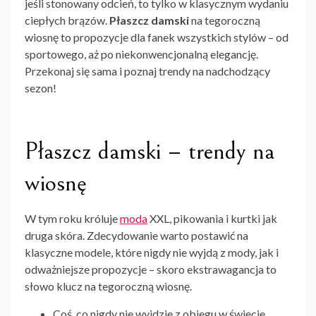
jeśli stonowany odcień, to tylko w klasycznym wydaniu
ciepłych brązów.
Płaszcz damski
na tegoroczną
wiosnę to propozycje dla fanek wszystkich stylów – od
sportowego, aż po niekonwencjonalną elegancję.
Przekonaj się sama i poznaj trendy na nadchodzący
sezon!
Płaszcz damski – trendy na
wiosnę
W tym roku króluje
moda
XXL, pikowania i kurtki jak
druga skóra. Zdecydowanie warto postawić na
klasyczne modele, które nigdy nie wyjdą z mody, jak i
odważniejsze propozycje – skoro ekstrawagancja to
słowo klucz na tegoroczną wiosnę.
Coś, co nigdy nie wyjdzie z obiegu w świecie