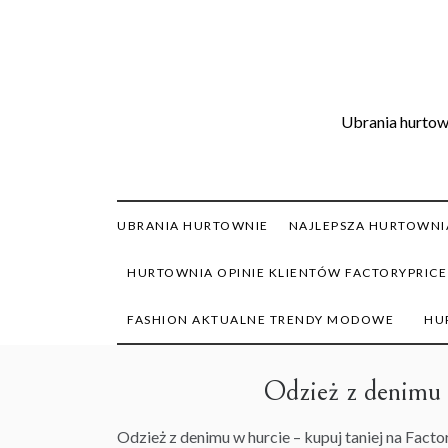
Skip
to
content
Ubrania hurtown
UBRANIA HURTOWNIE
NAJLEPSZA HURTOWNIA
HURTOWNIA OPINIE KLIENTÓW FACTORYPRICE
FASHION AKTUALNE TRENDY MODOWE
HU
Odzież z denimu
Odzież z denimu w hurcie – kupuj taniej na Facto