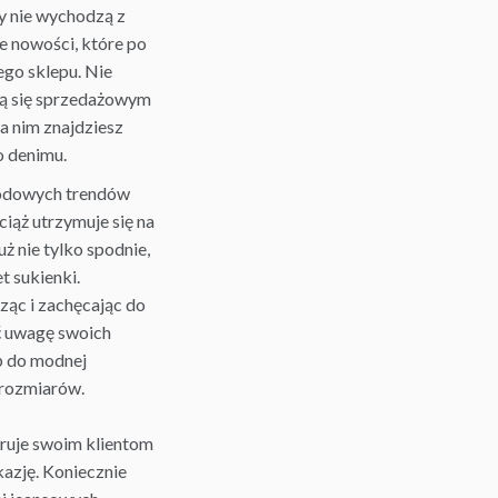
 nie wychodzą z
 nowości, które po
ego sklepu. Nie
aną się sprzedażowym
a nim znajdziesz
 denimu.
modowych trendów
iąż utrzymuje się na
ż nie tylko spodnie,
et
sukienki
.
ząc i zachęcając do
 uwagę swoich
p do modnej
 rozmiarów.
eruje swoim klientom
azję. Koniecznie