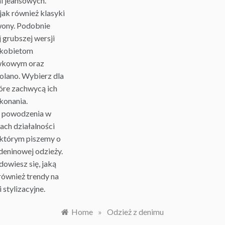
i jeansowych.
jak również klasyki
zwony. Podobnie
j grubszej wersji
 kobietom
ówkowym oraz
olano. Wybierz dla
tóre zachwycą ich
konania.
e powodzenia w
ach działalności
 którym piszemy o
eninowej odzieży.
dowiesz się, jaką
również trendy na
stylizacyjne.
Home
»
Odzież z denimu