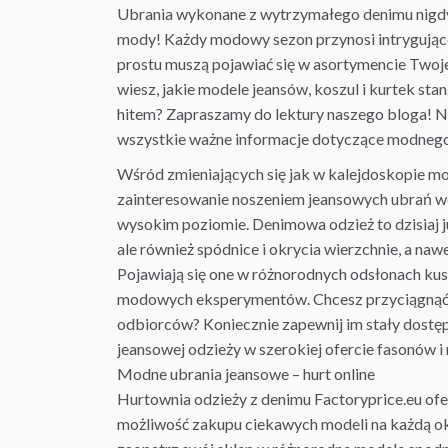
Ubrania
wykonane z wytrzymałego denimu nigdy
mody! Każdy modowy sezon przynosi intrygujące
prostu muszą pojawiać się w asortymencie Twoj
wiesz, jakie modele jeansów, koszul i kurtek st
hitem? Zapraszamy do lektury naszego bloga! N
wszystkie ważne informacje dotyczące modnego
Wśród zmieniających się jak w kalejdoskopie 
zainteresowanie noszeniem jeansowych ubrań wc
wysokim poziomie. Denimowa odzież to dzisiaj ju
ale również spódnice i okrycia wierzchnie, a naw
Pojawiają się one w różnorodnych odsłonach kus
modowych eksperymentów. Chcesz przyciągnąć
odbiorców? Koniecznie zapewnij im stały dostę
jeansowej odzieży w szerokiej ofercie fasonów i
Modne ubrania jeansowe –
hurt online
Hurtownia
odzieży z denimu Factoryprice.eu of
możliwość zakupu ciekawych modeli na każdą ok