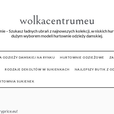
wolkacentrumeu
ie – Szukasz ładnych ubrań z najnowszych kolekcji, w niskich hu
dużym wyborem modeli hurtownie odzieży damskiej.
 ODZIEŻY DAMSKIEJ NA RYNKU
HURTOWNIE ODZIEŻOWE
ZA
RODZAJE DEKOLTÓW W SUKIENKACH
NAJLEPSZY BUTIK Z O
RTOWNIA SUKIENEK
ryprice.eu!