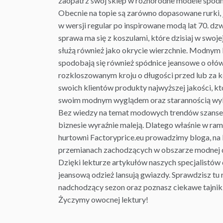
zaopatrz swój
sklep
w różnorodne modele spodn
Obecnie na topie są zarówno dopasowane rurki, 
w wersji regular po inspirowane modą lat 70. d
sprawa ma się z koszulami, które dzisiaj w swoje
służą również jako okrycie wierzchnie. Modnym
spodobają się również spódnice jeansowe o oł
rozkloszowanym kroju o długości przed lub za k
swoich klientów produkty najwyższej jakości, k
swoim modnym wyglądem oraz starannością wy
Bez wiedzy na temat modowych trendów szans
biznesie wyraźnie maleją. Dlatego właśnie w ram
hurtowni Factoryprice.eu prowadzimy bloga, na
przemianach zachodzących w obszarze modnej d
Dzięki lekturze artykułów naszych specjalistów 
jeansową odzież lansują gwiazdy. Sprawdzisz tu 
nadchodzący sezon oraz poznasz ciekawe tajniki 
Życzymy owocnej lektury!