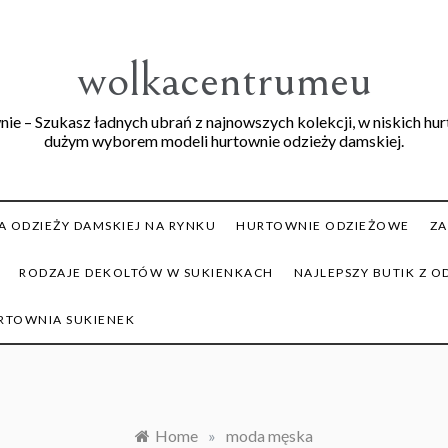
wolkacentrumeu
ie – Szukasz ładnych ubrań z najnowszych kolekcji, w niskich hu
dużym wyborem modeli hurtownie odzieży damskiej.
 ODZIEŻY DAMSKIEJ NA RYNKU
HURTOWNIE ODZIEŻOWE
ZA
RODZAJE DEKOLTÓW W SUKIENKACH
NAJLEPSZY BUTIK Z O
RTOWNIA SUKIENEK
Home
»
moda męska