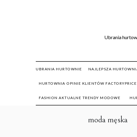
Skip
to
content
Ubrania hurtown
UBRANIA HURTOWNIE
NAJLEPSZA HURTOWNIA
HURTOWNIA OPINIE KLIENTÓW FACTORYPRICE
FASHION AKTUALNE TRENDY MODOWE
HU
moda męska