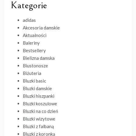
Kategorie
adidas
Akcesoria damskie
Aktualności
Baleriny
Bestsellery
Bielizna damska
Biustonosze
Biżuteria
Bluzki basic
Bluzki damskie
Bluzki hiszpanki
Bluzki koszulowe
Bluzki na co dzień
Bluzki wizytowe
Bluzki z falbaną
Bluzki z koronką