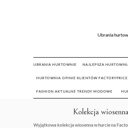
Skip
to
content
Ubrania hurtown
UBRANIA HURTOWNIE
NAJLEPSZA HURTOWNIA
HURTOWNIA OPINIE KLIENTÓW FACTORYPRICE
FASHION AKTUALNE TRENDY MODOWE
HU
Kolekcja wiosenn
Wyjątkowa kolekcja wiosenna w hurcie na Facto