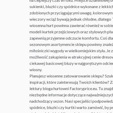
na cieplejszy czas w roku. Miejsce dzianinowej 
sukienki
, bluzki czy spódnice wykonane z lekkic
zdobionych przyciągającymi uwagę, kolorowym
wieczory wciąż bywają jednak chłodne, dlatego
wiosenna hurt powinna zawierać również w sobi
modeli kurtek przejściowych oraz stylowych pła
zapewnią przyjemne odczucie komfortu. Coś dla
sezonowym asortymencie sklepu powinny znaleź
miłośniczki wygody w wielkomiejskim stylu. Je 
możliwość zakupienia w atrakcyjnej cenie dres
ciekawej basicowej bluzy w najgorętszym odcie
wiosny.
Planujesz wiosenne zatowarowanie sklepu? Szu
inspiracji, które zainteresują Twoich klientów?
lektury bloga hurtowni Factoryprice.eu. Tu znaj
niezbędne informacje dotyczące najważniejszyc
nadchodzący sezon. Nasi specjaliści podpowiedzą
spódnice, bluzki czy
kurtki
warto zamówić, by p