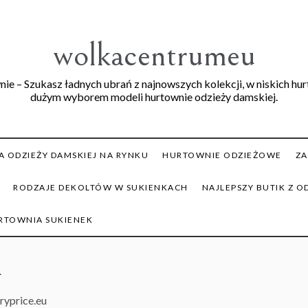
wolkacentrumeu
ie – Szukasz ładnych ubrań z najnowszych kolekcji, w niskich hu
dużym wyborem modeli hurtownie odzieży damskiej.
 ODZIEŻY DAMSKIEJ NA RYNKU
HURTOWNIE ODZIEŻOWE
ZA
RODZAJE DEKOLTÓW W SUKIENKACH
NAJLEPSZY BUTIK Z O
RTOWNIA SUKIENEK
a
ryprice.eu