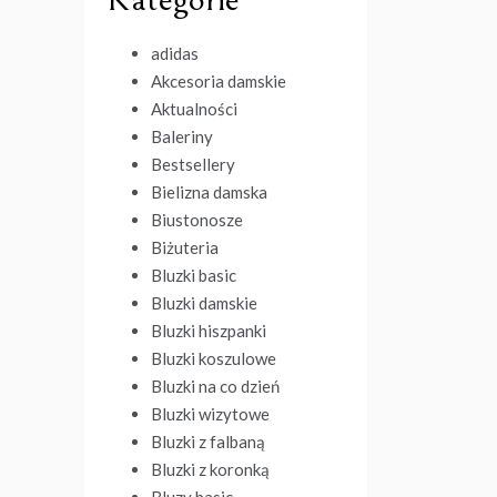
adidas
Akcesoria damskie
Aktualności
Baleriny
Bestsellery
Bielizna damska
Biustonosze
Biżuteria
Bluzki basic
Bluzki damskie
Bluzki hiszpanki
Bluzki koszulowe
Bluzki na co dzień
Bluzki wizytowe
Bluzki z falbaną
Bluzki z koronką