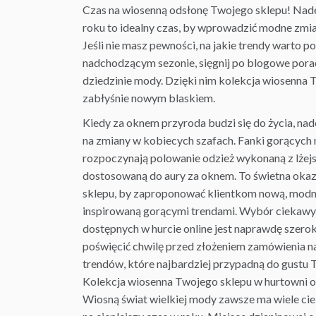
Czas na wiosenną odsłonę Twojego sklepu! Nade
roku to idealny czas, by wprowadzić modne zmi
Jeśli nie masz pewności, na jakie
trendy
warto po
nadchodzącym sezonie, sięgnij po blogowe
pora
dziedzinie mody. Dzięki nim kolekcja wiosenna 
zabłyśnie nowym blaskiem.
Kiedy za oknem przyroda budzi się do życia, na
na zmiany w kobiecych szafach. Fanki gorącyc
rozpoczynają polowanie odzież wykonaną z lżej
dostosowaną do aury za oknem. To świetna okaz
sklepu, by zaproponować klientkom nową, modn
inspirowaną gorącymi trendami. Wybór ciekaw
dostępnych w hurcie online jest naprawdę szerok
poświęcić chwilę przed złożeniem zamówienia n
trendów, które najbardziej przypadną do gustu
Kolekcja wiosenna Twojego sklepu w hurtowni o
Wiosną świat wielkiej mody zawsze ma wiele ci