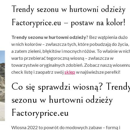
Trendy sezonu w hurtowni odzieży
Factoryprice.eu – postaw na kolor!
Trendy sezonu w hurtowni odzieży
? Bez wątpienia dużo
w nich kolorów – zwłaszcza tych, które pobudzają do życia,
a zatem zieleni, błękitów i mocnych różów. To właśnie w nic
warto przebierać tegoroczną wiosną – zwłaszcza w
towarzystwie oryginalnych zdobień. Zobacz naszą wiosenn
check listę i zaopatrz swój
sklep
w najświeższe perełki!
Co się sprawdzi wiosną? Trend
sezonu w hurtowni odzieży
Factoryprice.eu
Wiosna 2022 to powrót do modowych zabaw – formą i