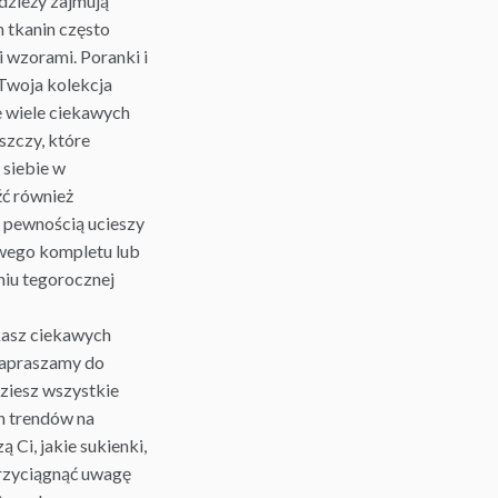
odzieży zajmują
h tkanin często
i wzorami. Poranki
i
 Twoja kolekcja
e wiele ciekawych
szczy, które
 siebie w
ć również
z pewnością ucieszy
owego kompletu lub
niu tegorocznej
kasz ciekawych
 Zapraszamy do
dziesz wszystkie
h trendów na
 Ci, jakie sukienki,
rzyciągnąć uwagę