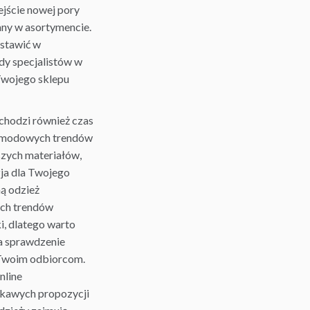
jście nowej pory
any w asortymencie.
stawić w
dy
specjalistów w
Twojego sklepu
dchodzi również czas
h modowych trendów
szych materiałów,
ja dla Twojego
ą odzież
ych trendów
i, dlatego warto
a sprawdzenie
 Twoim odbiorcom.
nline
ekawych propozycji