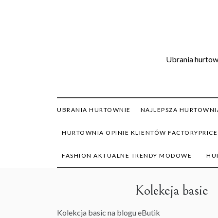
Skip
to
content
Ubrania hurtown
UBRANIA HURTOWNIE
NAJLEPSZA HURTOWNIA
HURTOWNIA OPINIE KLIENTÓW FACTORYPRICE
FASHION AKTUALNE TRENDY MODOWE
HU
Kolekcja basic
Kolekcja basic
na blogu eButik