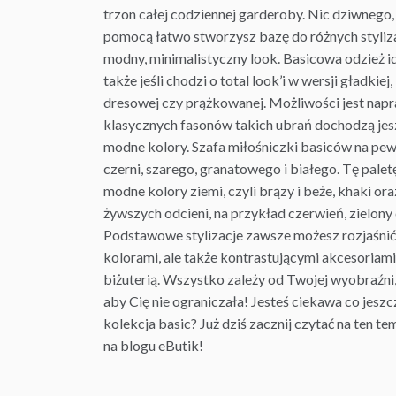
trzon całej codziennej garderoby. Nic dziwnego,
pomocą łatwo stworzysz bazę do różnych styliza
modny, minimalistyczny look. Basicowa odzież i
także jeśli chodzi o total look’i w wersji gładkiej
dresowej czy prążkowanej. Możliwości jest nap
klasycznych fasonów takich ubrań dochodzą jes
modne kolory. Szafa miłośniczki basiców na pewn
czerni, szarego, granatowego i białego. Tę pale
modne kolory ziemi, czyli brązy i beże, khaki oraz
żywszych odcieni, na przykład czerwień, zielony 
Podstawowe
stylizacje
zawsze możesz rozjaśnić 
kolorami, ale także kontrastującymi akcesoriam
biżuterią. Wszystko zależy od Twojej wyobraźni, 
aby Cię nie ograniczała! Jesteś ciekawa co jeszc
kolekcja basic? Już dziś zacznij czytać na ten t
na blogu eButik!