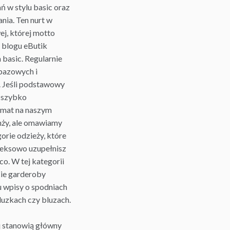
ń w stylu basic oraz
nia. Ten nurt w
j, której motto
a blogu eButik
basic. Regularnie
 bazowych i
. Jeśli podstawowy
i szybko
emat na naszym
nży, ale omawiamy
rie odzieży, które
leksowo uzupełnisz
o. W tej kategorii
ie garderoby
u wpisy o spodniach
bluzkach czy
bluzach
.
j stanowią główny