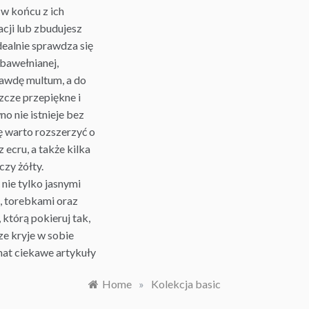
 w końcu z ich
cji lub zbudujesz
dealnie sprawdza się
, bawełnianej,
rawdę multum, a do
zcze przepiękne i
o nie istnieje bez
tę warto rozszerzyć o
 ecru, a także kilka
czy żółty.
nie tylko jasnymi
i, torebkami oraz
którą pokieruj tak,
ze kryje w sobie
emat ciekawe artykuły
Home
»
Kolekcja basic