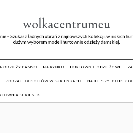
wolkacentrumeu
ie – Szukasz ładnych ubrań z najnowszych kolekcji, w niskich hu
dużym wyborem modeli hurtownie odzieży damskiej.
 ODZIEŻY DAMSKIEJ NA RYNKU
HURTOWNIE ODZIEŻOWE
ZA
RODZAJE DEKOLTÓW W SUKIENKACH
NAJLEPSZY BUTIK Z O
RTOWNIA SUKIENEK