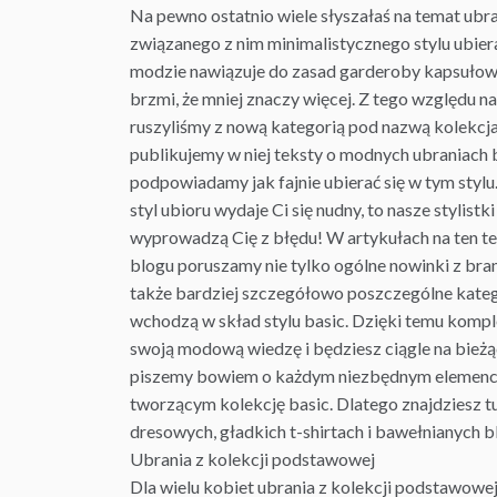
Na pewno ostatnio wiele słyszałaś na temat ubra
związanego z nim minimalistycznego stylu ubiera
modzie nawiązuje do zasad garderoby kapsułowe
brzmi, że mniej znaczy więcej. Z tego względu n
ruszyliśmy z nową kategorią
pod
nazwą kolekcja 
publikujemy w niej teksty o modnych ubraniach
podpowiadamy jak fajnie ubierać się w tym stylu
styl ubioru wydaje Ci się nudny, to nasze stylistk
wyprowadzą Cię z błędu! W artykułach na ten t
blogu poruszamy nie tylko ogólne nowinki z bra
także bardziej szczegółowo poszczególne katego
wchodzą w skład stylu basic. Dzięki temu komp
swoją modową wiedzę i będziesz ciągle na bieżąc
piszemy bowiem o każdym niezbędnym elemenc
tworzącym kolekcję basic. Dlatego znajdziesz t
dresowych, gładkich t-shirtach i bawełnianych 
Ubrania
z kolekcji podstawowej
Dla wielu kobiet ubrania z kolekcji podstawowe