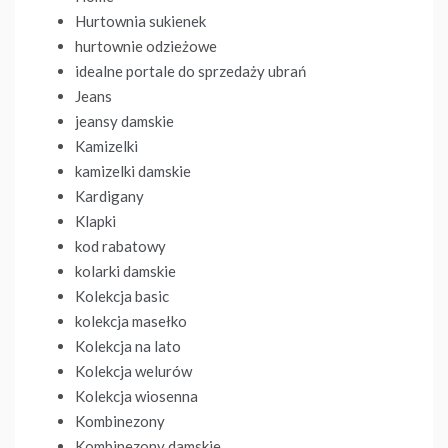
Hurtownia sukienek
hurtownie odzieżowe
idealne portale do sprzedaży ubrań
Jeans
jeansy damskie
Kamizelki
kamizelki damskie
Kardigany
Klapki
kod rabatowy
kolarki damskie
Kolekcja basic
kolekcja masełko
Kolekcja na lato
Kolekcja welurów
Kolekcja wiosenna
Kombinezony
Kombinezony damskie