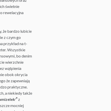
 jeansowych oraz
ch świetnie
to rewelacyjna
 że bardzo lubicie
cie z czym go
a przykład na t-
ter. Wszystkie
ansowymi, bo denim
cie wierzchnie
bez wątpienia
nie obok okrycia
ego że zapewniają
rdzo praktyczne.
h, a niekiedy także
amizelek
z
eszcze mocniej