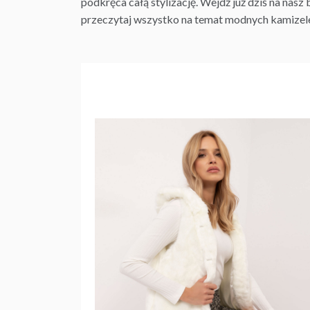
podkręca całą stylizację. Wejdź już dziś na nasz
przeczytaj wszystko na temat modnych kamizel