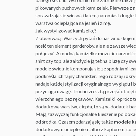
danego sezonu. Wśród nich nie zabraknie także
pikowanych puchowych kamizelek. Pierwsze z ni
sprawdzają się wiosną i latem, natomiast drugie 
warstwa ocieplająca na
jesień
i zimę.
Jak wystylizować kamizelkę?
Z obserwacji Waszych pytań do nas wnioskujemy,
nosić ten element garderoby, ale nie zawsze wie
połączyć. A modną kamizelkę możecie narzucić n
shirt czy top, ale założycie ją też na
bluzę
czy swe
modele świetnie komponują się ze spodniami je
podkreśla ich fajny charakter. Tego rodzaju okry
nadaje każdej stylizacji oryginalnego wyglądu i 
przyciąga uwagę. Trudno zresztą przejść obojęt
wierzchniego bez rękawów. Kamizelki, oprócz t
dodatkową warstwę ciepła, to są na dodatek ba
Mają zazwyczaj funkcjonalne kieszenie po bokac
od środka. Czasem zdarzają się także
modele k
dodatkowym ociepleniem albo z kapturem, co j