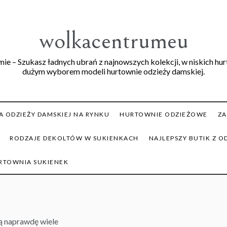
wolkacentrumeu
ie – Szukasz ładnych ubrań z najnowszych kolekcji, w niskich hu
dużym wyborem modeli hurtownie odzieży damskiej.
 ODZIEŻY DAMSKIEJ NA RYNKU
HURTOWNIE ODZIEŻOWE
ZA
RODZAJE DEKOLTÓW W SUKIENKACH
NAJLEPSZY BUTIK Z O
RTOWNIA SUKIENEK
ą naprawdę wiele