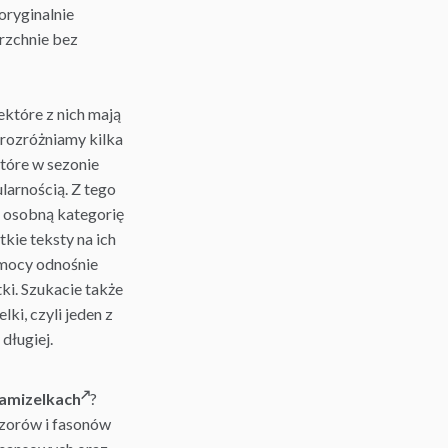
oryginalnie
erzchnie bez
ektóre z nich mają
 rozróżniamy kilka
tóre w sezonie
larnością. Z tego
 osobną kategorię
kie teksty na ich
omocy odnośnie
i. Szukacie także
elki
, czyli jeden z
 długiej.
amizelkach
?
zorów i fasonów