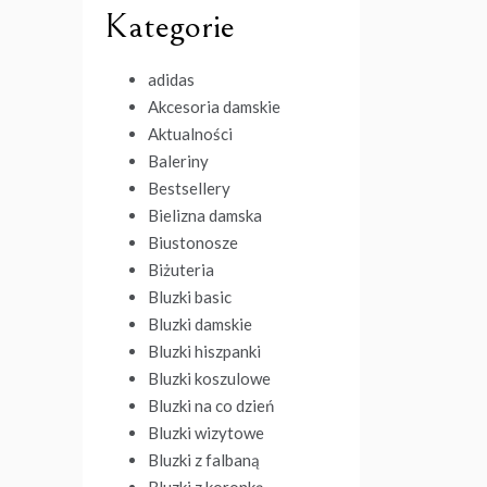
Kategorie
adidas
Akcesoria damskie
Aktualności
Baleriny
Bestsellery
Bielizna damska
Biustonosze
Biżuteria
Bluzki basic
Bluzki damskie
Bluzki hiszpanki
Bluzki koszulowe
Bluzki na co dzień
Bluzki wizytowe
Bluzki z falbaną