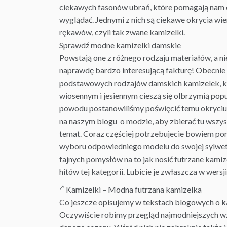
ciekawych fasonów ubrań, które pomagają nam 
wyglądać. Jednymi z nich są ciekawe okrycia wi
rękawów, czyli tak zwane kamizelki.
Sprawdź modne kamizelki damskie
Powstają one z różnego rodzaju materiałów, a ni
naprawdę bardzo interesującą fakturę! Obecnie
podstawowych rodzajów damskich kamizelek, k
wiosennym i jesiennym cieszą się olbrzymią popu
powodu postanowiliśmy poświęcić
temu
okryciu
na naszym blogu o modzie, aby zbierać tu wszyst
temat. Coraz częściej potrzebujecie bowiem p
wyboru odpowiedniego modelu do swojej sylwetk
fajnych pomysłów na to jak nosić
futrzane kamiz
hitów tej kategorii. Lubicie je zwłaszcza w wersji
Kamizelki – Modna
futrzana kamizelka
Co jeszcze opisujemy w tekstach blogowych o
k
Oczywiście robimy przegląd najmodniejszych w