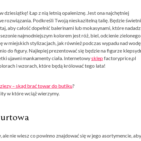
 dziesiątkę! Łap z nią letnią opaleniznę. Jest ona najchętniej
rozwiązania. Podkreśli Twoją nieskazitelną talię. Będzie świetn
taj, aby całość dopełnić balerinami lub mokasynami, które nadadz
 sezonie najmodniejszym kolorem jest róż, biel, odcienie zielonego
ę w miejskich stylizacjach, jak również podczas wypadu nad wodę
io do figury. Najlepiej prezentować się będzie na figurze klepsyd
wetki ujawni mankamenty ciała. Internetowy
sklep
factoryprice.pl
olorach i wzorach, które będą królować tego lata!
ziezy – skąd brać towar do butiku
?
ity w które wciąż wierzymy.
hurtowa
, ale nie wiesz co powinno znajdować się w jego asortymencie, ab