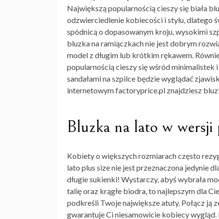
Największą popularnością cieszy się
biała bl
odzwierciedlenie kobiecości i stylu, dlatego 
spódnicą o dopasowanym kroju, wysokimi szp
bluzka na ramiączkach nie jest dobrym rozwi
model z długim lub krótkim rękawem. Równie
popularnością cieszy się wśród minimalistek 
sandałami na szpilce będzie wyglądać zjawis
internetowym factoryprice.pl znajdziesz bluz
Bluzka na lato w wersji 
Kobiety o większych rozmiarach często rezyg
lato plus size
nie jest przeznaczona jedynie d
długie sukienki! Wystarczy, abyś wybrała mo
talię oraz krągłe biodra, to najlepszym dla 
podkreśli Twoje największe atuty. Połącz ją z
gwarantuje Ci niesamowicie kobiecy wygląd. 