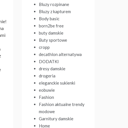
Bluzy rozpinane
Bluzy z kapturem
Body basic
nie!
born2be free
na
buty damskie
ami
Buty sportowe
cropp
a
decathlon alternatywa
z
DODATKI
dresy damskie
e
drogeria
eleganckie sukienki
eobuwie
Fashion
Fashion aktualne trendy
modowe
Garnitury damskie
Home