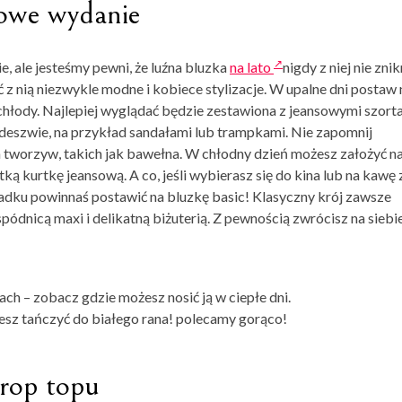
lowe wydanie
, ale jesteśmy pewni, że
luźna bluzka
na lato
nigdy
z niej nie znik
 z nią niezwykle modne i kobiece stylizacje. W upalne
dni postaw 
chłody. Najlepiej wyglądać będzie zestawiona z jeansowymi szort
deszwie, na przykład sandałami lub trampkami. Nie zapomnij
h tworzyw, takich jak bawełna. W chłodny dzień możesz założyć n
ą kurtkę jeansową. A co, jeśli wybierasz się do kina lub na kawę 
padku powinnaś postawić na bluzkę basic! Klasyczny krój zawsze
pódnicą maxi i delikatną biżuterią. Z pewnością zwrócisz na siebi
ach – zobacz gdzie możesz nosić ją w ciepłe dni.
iesz tańczyć do białego rana! polecamy gorąco!
crop topu