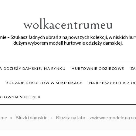
wolkacentrumeu
ie – Szukasz ładnych ubrań z najnowszych kolekcji, w niskich hu
dużym wyborem modeli hurtownie odzieży damskiej.
 ODZIEŻY DAMSKIEJ NA RYNKU
HURTOWNIE ODZIEŻOWE
ZA
RODZAJE DEKOLTÓW W SUKIENKACH
NAJLEPSZY BUTIK Z O
RTOWNIA SUKIENEK
ome
»
Bluzki damskie
»
Bluzka na lato – zwiewne modele na co