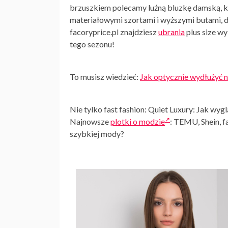
brzuszkiem polecamy luźną bluzkę damską, kt
materiałowymi szortami i wyższymi butami, d
facoryprice.pl znajdziesz
ubrania
plus size wy
tego sezonu!
To musisz wiedzieć:
Jak optycznie wydłużyć 
Nie tylko fast fashion: Quiet Luxury: Jak w
Najnowsze
plotki o modzie
: TEMU, Shein, f
szybkiej mody?