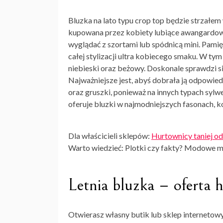
Bluzka na lato typu crop top
będzie strzałem w
kupowana przez kobiety lubiące awangardowe 
wyglądać z szortami lub spódnicą mini. Pamię
całej stylizacji ultra kobiecego smaku. W tym
niebieski oraz beżowy. Doskonale sprawdzi si
Najważniejsze jest, abyś dobrała ją odpowiedn
oraz gruszki, ponieważ na innych typach syl
oferuje bluzki w najmodniejszych fasonach, k
Dla właścicieli sklepów:
Hurtownicy taniej od
Warto wiedzieć: Plotki czy fakty? Modowe m
Letnia bluzka – oferta 
Otwierasz własny butik lub sklep internetowy