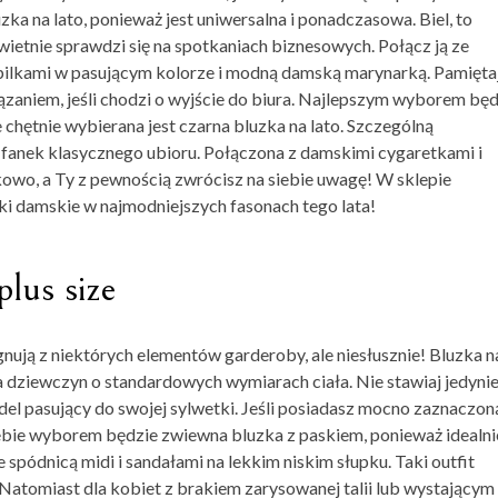
uzka na lato
, ponieważ jest uniwersalna i ponadczasowa. Biel, to
świetnie sprawdzi się na spotkaniach biznesowych. Połącz ją ze
ilkami w pasującym kolorze i modną damską marynarką. Pamiętaj
ązaniem, jeśli chodzi o wyjście do biura. Najlepszym wyborem będ
 chętnie wybierana jest
czarna bluzka na lato
. Szczególną
i fanek klasycznego ubioru. Połączona z damskimi cygaretkami i
kowo, a Ty z pewnością zwrócisz na siebie uwagę! W sklepie
ki damskie w najmodniejszych fasonach tego lata!
plus size
nują z niektórych elementów garderoby, ale niesłusznie!
Bluzka n
la dziewczyn o standardowych wymiarach ciała. Nie stawiaj jedynie
del pasujący do swojej sylwetki. Jeśli posiadasz mocno zaznaczon
Ciebie wyborem będzie zwiewna bluzka z paskiem, ponieważ idealni
e spódnicą midi i sandałami na lekkim niskim słupku. Taki outfit
Natomiast dla kobiet z brakiem zarysowanej talii lub wystającym