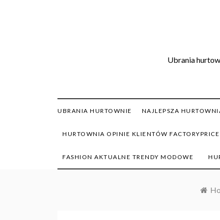
Skip
to
content
Ubrania hurtown
UBRANIA HURTOWNIE
NAJLEPSZA HURTOWNIA
HURTOWNIA OPINIE KLIENTÓW FACTORYPRICE
FASHION AKTUALNE TRENDY MODOWE
HU
H