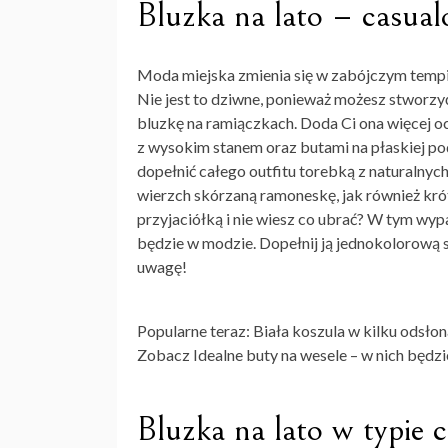
Bluzka na lato – casua
Moda miejska zmienia się w zabójczym tempie
Nie jest to dziwne, ponieważ możesz stworzyć
bluzkę na ramiączkach. Doda Ci ona więcej o
z wysokim stanem oraz butami na płaskiej po
dopełnić całego outfitu torebką z naturalnyc
wierzch skórzaną ramoneskę, jak również krótk
przyjaciółką i nie wiesz co ubrać? W tym wy
będzie w modzie. Dopełnij ją jednokolorową s
uwagę!
Popularne teraz: Biała koszula w kilku odsłon
Zobacz Idealne buty na wesele – w nich będz
Bluzka na lato w typie 