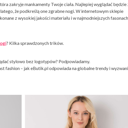
óra zakryje mankamenty Twoje ciała. Najlepiej wyglądać będzie 
latego, że podkreślą one zgrabne nogi. W internetowym sklepie
konane z wysokiej jakości materiału i w najmodniejszych fasonac
nogi
? Kilka sprawdzonych trików.
yglądać stylowo bez logotypów? Podpowiadamy.
ast fashion – jak eButik.pl odpowiada na globalne trendy i wyzwan