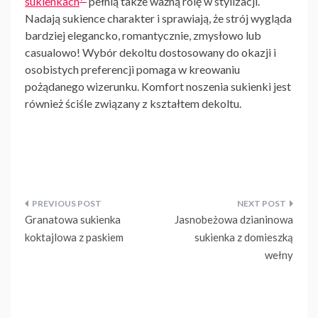
sukienkach
pełnią także ważną rolę w stylizacji.
Nadają sukience charakter i sprawiają, że strój wygląda
bardziej elegancko, romantycznie, zmysłowo lub
casualowo! Wybór dekoltu dostosowany do okazji i
osobistych preferencji pomaga w kreowaniu
pożądanego wizerunku. Komfort noszenia sukienki jest
również ściśle związany z kształtem dekoltu.
Nawigacja
Granatowa sukienka
Jasnobeżowa dzianinowa
wpisu
koktajlowa z paskiem
sukienka z domieszką
wełny