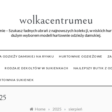
wolkacentrumeu
ie – Szukasz ładnych ubrań z najnowszych kolekcji, w niskich hu
dużym wyborem modeli hurtownie odzieży damskiej.
 ODZIEŻY DAMSKIEJ NA RYNKU
HURTOWNIE ODZIEŻOWE
ZA
RODZAJE DEKOLTÓW W SUKIENKACH
NAJLEPSZY BUTIK Z O
RTOWNIA SUKIENEK
025
Home
»
2025
»
sierpień