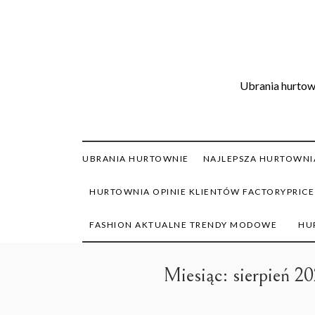
Skip
to
content
Ubrania hurtown
UBRANIA HURTOWNIE
NAJLEPSZA HURTOWNIA
HURTOWNIA OPINIE KLIENTÓW FACTORYPRICE
FASHION AKTUALNE TRENDY MODOWE
HU
Miesiąc:
sierpień 2